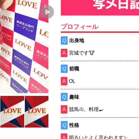
プロフィール
出身地
宮城です🐮
前職
OL
趣味
競馬🐴、料理🍳
性格
明るいとよく言われます✨