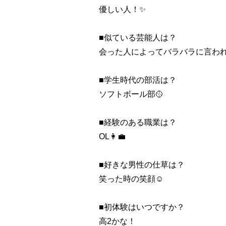
優しい人！✨
■似ている芸能人は？
会った人によってバラバラに言われ
■学生時代の部活は？
ソフトボール部🥎
■経験のある職業は？
OL👩‍💼
■好きな男性の仕草は？
笑った時の笑顔☺️
■初体験はいつですか？
高2かな！