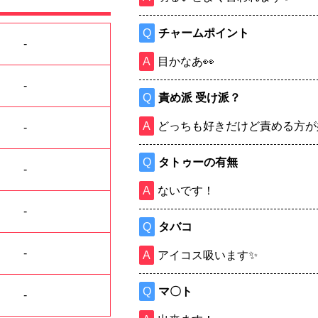
チャームポイント
目かなあ👀
責め派 受け派？
どっちも好きだけど責める方が
タトゥーの有無
ないです！
タバコ
アイコス吸います✨
マ〇ト