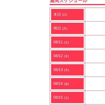
週間スケジュール
本日
日
明日
月
08/11
火
08/12
水
08/13
木
08/14
金
08/15
土