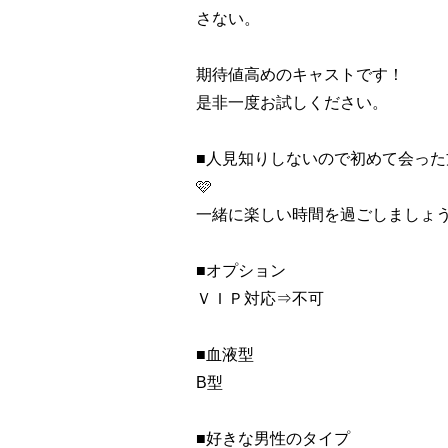
さない。
期待値高めのキャストです！
是非一度お試しください。
■人見知りしないので初めて会った
🩷
一緒に楽しい時間を過ごしましょ
■オプション
ＶＩＰ対応⇒不可
■血液型
B型
■好きな男性のタイプ